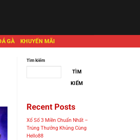
ĐÁ GÀ
KHUYẾN MÃI
Tìm kiếm
TÌM
KIẾM
Recent Posts
Xổ Số 3 Miền Chuẩn Nhất –
Trúng Thưởng Khủng Cùng
Hello88