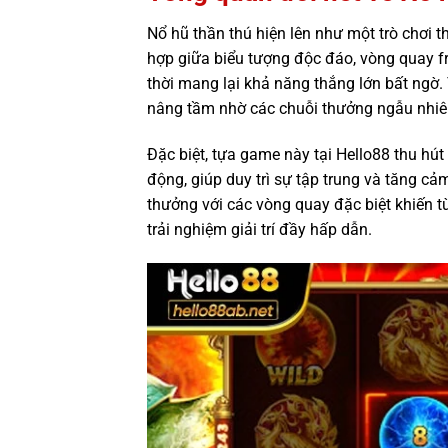
Nổ hũ thần thú hiện lên như một trò chơi 
hợp giữa biểu tượng độc đáo, vòng quay fre
thời mang lại khả năng thắng lớn bất ngờ
nâng tầm nhờ các chuỗi thưởng ngẫu nhiên 
Đặc biệt, tựa game này tại Hello88 thu hú
động, giúp duy trì sự tập trung và tăng cả
thưởng với các vòng quay đặc biệt khiến 
trải nghiệm giải trí đầy hấp dẫn.