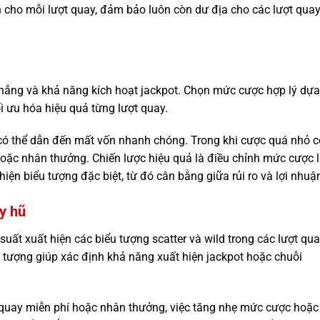
n cho mỗi lượt quay, đảm bảo luôn còn dư địa cho các lượt qua
 thắng và khả năng kích hoạt jackpot. Chọn mức cược hợp lý dựa
ối ưu hóa hiệu quả từng lượt quay.
có thể dẫn đến mất vốn nhanh chóng. Trong khi cược quá nhỏ c
oặc nhân thưởng. Chiến lược hiệu quả là điều chỉnh mức cược l
hiện biểu tượng đặc biệt, từ đó cân bằng giữa rủi ro và lợi nhuậ
y hũ
uất xuất hiện các biểu tượng scatter và wild trong các lượt qu
 tượng giúp xác định khả năng xuất hiện jackpot hoặc chuỗi
t quay miễn phí hoặc nhân thưởng, việc tăng nhẹ mức cược hoặc