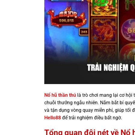
Nổ hũ thần thú
là trò chơi mang lại cơ hội
chuỗi thưởng ngẫu nhiên. Nắm bắt bí quyết
và tận dụng vòng quay miễn phí, giúp tối 
Hello88
để trải nghiệm điều bất ngờ.
Tổng quan đôi nét về Nổ 