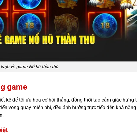
 lược về game Nổ hũ thần thú
ong game
ết kế để tối ưu hóa cơ hội thắng, đồng thời tạo cảm giác hứng 
ng đến vòng quay miễn phí, đều ảnh hưởng trực tiếp đến khả năng
n.
iệt