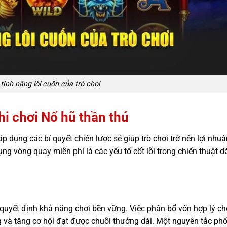
tính năng lôi cuốn của trò chơi
hi chơi Nổ hũ thần thú
áp dụng các bí quyết chiến lược sẽ giúp trò chơi trở nên lợi nhu
g vòng quay miễn phí là các yếu tố cốt lõi trong chiến thuật d
ố quyết định khả năng chơi bền vững. Việc phân bổ vốn hợp lý ch
ng và tăng cơ hội đạt được chuỗi thưởng dài. Một nguyên tắc ph