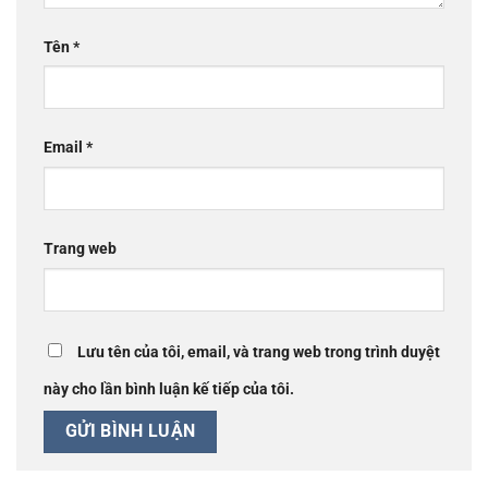
Tên
*
Email
*
Trang web
Lưu tên của tôi, email, và trang web trong trình duyệt
này cho lần bình luận kế tiếp của tôi.