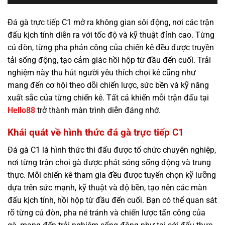
Đá gà trực tiếp C1 mở ra không gian sôi động, nơi các trận
đấu kịch tính diễn ra với tốc độ và kỹ thuật đỉnh cao. Từng
cú đòn, từng pha phản công của chiến kê đều được truyền
tải sống động, tạo cảm giác hồi hộp từ đầu đến cuối. Trải
nghiệm này thu hút người yêu thích chọi kê cũng như
mang đến cơ hội theo dõi chiến lược, sức bền và kỹ năng
xuất sắc của từng chiến kê. Tất cả khiến mỗi trận đấu tại
Hello88
trở thành màn trình diễn đáng nhớ.
Khái quát về hình thức đá gà trực tiếp C1
Đá gà C1 là hình thức thi đấu được tổ chức chuyên nghiệp,
nơi từng trận chọi gà được phát sóng sống động và trung
thực. Mỗi chiến kê tham gia đều được tuyển chọn kỹ lưỡng
dựa trên sức mạnh, kỹ thuật và độ bền, tạo nên các màn
đấu kịch tính, hồi hộp từ đầu đến cuối. Bạn có thể quan sát
rõ từng cú đòn, pha né tránh và chiến lược tấn công của