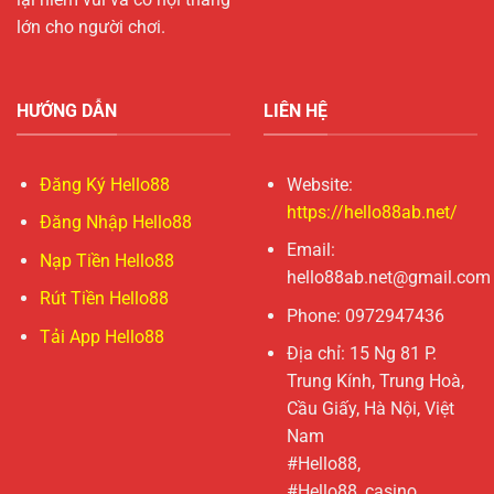
lớn cho người chơi.
HƯỚNG DẪN
LIÊN HỆ
Đăng Ký Hello88
Website:
https://hello88ab.net/
Đăng Nhập Hello88
Email:
Nạp Tiền Hello88
hello88ab.net@gmail.com
Rút Tiền Hello88
Phone: 0972947436
Tải App Hello88
Địa chỉ: 15 Ng 81 P.
Trung Kính, Trung Hoà,
Cầu Giấy, Hà Nội, Việt
Nam
#Hello88,
#Hello88_casino,