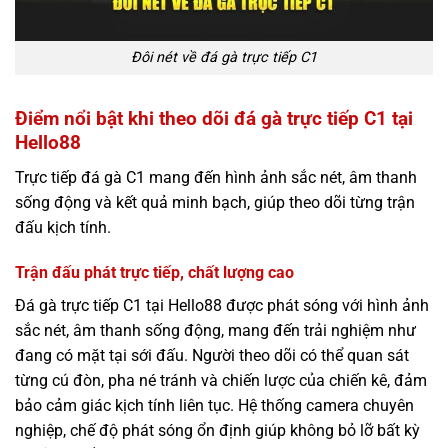
Đôi nét về đá gà trực tiếp C1
Điểm nổi bật khi theo dõi đá gà trực tiếp C1 tại
Hello88
Trực tiếp đá gà C1 mang đến hình ảnh sắc nét, âm thanh
sống động và kết quả minh bạch, giúp theo dõi từng trận
đấu kịch tính.
Trận đấu phát trực tiếp, chất lượng cao
Đá gà trực tiếp C1 tại Hello88 được phát sóng với hình ảnh
sắc nét, âm thanh sống động, mang đến trải nghiệm như
đang có mặt tại sới đấu. Người theo dõi có thể quan sát
từng cú đòn, pha né tránh và chiến lược của chiến kê, đảm
bảo cảm giác kịch tính liên tục. Hệ thống camera chuyên
nghiệp, chế độ phát sóng ổn định giúp không bỏ lỡ bất kỳ