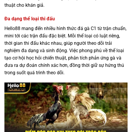
thuật cho khán giả.
Đa dạng thể loại thi đấu
Hello88 mang đến nhiều hình thức đá gà C1 từ trận chuẩn,
mini tới các trận đấu đặc biệt. Mỗi thể loại có luật riêng,
thời gian thi đấu khác nhau, giúp người theo dõi trải
nghiệm đa dạng và sinh động. Việc phong phú về thể loại
tạo cơ hội học hỏi chiến thuật, phân tích phản ứng gà và
đưa ra dự đoán chính xác hơn, đồng thời giữ sự hứng thú
trong suốt quá trình theo dõi.