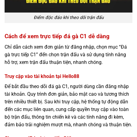
Điểm độc đáo khi theo dõi trận đấu
Cách để xem trực tiếp đá gà C1 dễ dàng
Chỉ dẫn cách xem đơn giản từ đăng nhập, chọn mục “Đá
gà trực tiếp C1” đến chọn trận đấu và sử dụng tính năng
hỗ trợ, xem trận đấu thuận tiện, nhanh chóng.
Truy cập vào tài khoản tại Hello88
Để bắt đầu theo dõi đá gà C1, người dùng cần đăng nhập
tài khoản. Quy trình đơn giản, bảo mật cao và tương thích
trên nhiều thiết bị. Sau khi truy cập, hệ thống tự động dẫn
đến các mục liên quan, cung cấp quyền truy cập vào toàn
bộ trận đấu, thông tin chiến kê và các tính năng đi kèm,
đảm bảo trải nghiệm mượt mà, nhanh chóng và thuận tiện.