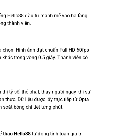
thống Hello88 đầu tư mạnh mẽ vào hạ tầng
ồng thành viên.
a chọn. Hình ảnh đạt chuẩn Full HD 60fps
khác trong vòng 0.5 giây. Thành viên có
thị tỷ số, thẻ phạt, thay người ngay khi sự
n thực. Dữ liệu được lấy trực tiếp từ Opta
soát bóng chi tiết từng phút.
ể thao Hello88
tự động tính toán giá trị