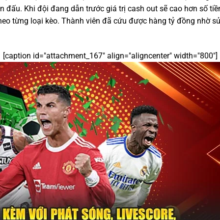
rận đấu. Khi đội đang dẫn trước giá trị cash out sẽ cao hơn số t
theo từng loại kèo. Thành viên đã cứu được hàng tỷ đồng nhờ s
[caption id="attachment_167" align="aligncenter" width="800"]