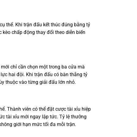
cụ thể. Khi trận đấu kết thúc đúng bằng tỷ
ặc kèo chấp động thay đổi theo diễn biến
n mới chỉ cần chọn một trong ba cửa mà
ực hai đội. Khi trận đấu có bàn thắng tỷ
ùy thuộc vào từng giải đấu lớn nhỏ.
ể. Thành viên có thể đặt cược tài xỉu hiệp
ức tài xỉu mới ngay lập tức. Tỷ lệ thưởng
không giới hạn mức tối đa mỗi trận.