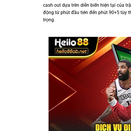
cash out dựa trên diễn biến hiện tại của t
động từ phút đầu tiên đến phút 90+5 tùy 
trọng.