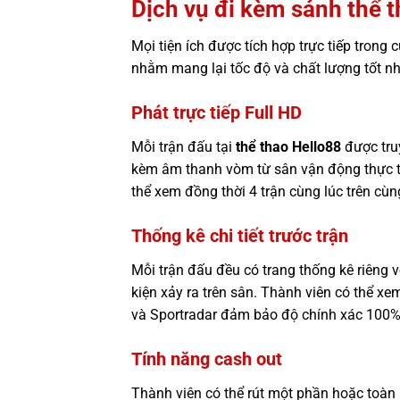
Dịch vụ đi kèm sảnh thể 
Mọi tiện ích được tích hợp trực tiếp tro
nhằm mang lại tốc độ và chất lượng tốt nh
Phát trực tiếp Full HD
Mỗi trận đấu tại
thể thao Hello88
được tru
kèm âm thanh vòm từ sân vận động thực th
thể xem đồng thời 4 trận cùng lúc trên c
Thống kê chi tiết trước trận
Mỗi trận đấu đều có trang thống kê riêng vớ
kiện xảy ra trên sân. Thành viên có thể xe
và Sportradar đảm bảo độ chính xác 100%. 
Tính năng cash out
Thành viên có thể rút một phần hoặc toàn 