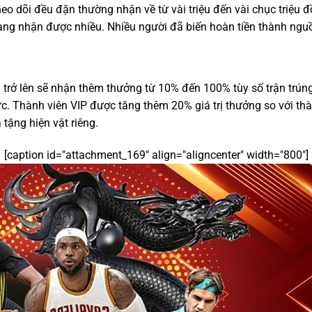
eo dõi đều đặn thường nhận về từ vài triệu đến vài chục triệu
ng nhận được nhiều. Nhiều người đã biến hoàn tiền thành nguồn
n trở lên sẽ nhận thêm thưởng từ 10% đến 100% tùy số trận trú
ức. Thành viên VIP được tăng thêm 20% giá trị thưởng so với thà
tặng hiện vật riêng.
[caption id="attachment_169" align="aligncenter" width="800"]