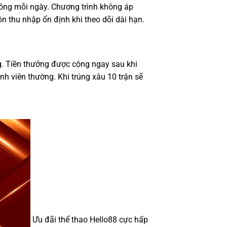
 đồng mỗi ngày. Chương trình không áp
 thu nhập ổn định khi theo dõi dài hạn.
ng. Tiền thưởng được cộng ngay sau khi
nh viên thường. Khi trúng xâu 10 trận sẽ
Ưu đãi thể thao Hello88 cực hấp