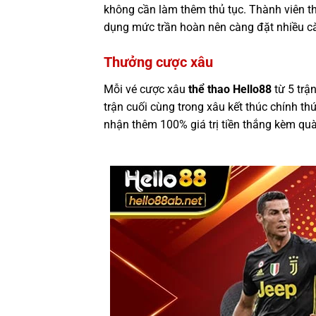
không cần làm thêm thủ tục. Thành viên th
dụng mức trần hoàn nên càng đặt nhiều cà
Thưởng cược xâu
Mỗi vé cược xâu
thể thao Hello88
từ 5 trậ
trận cuối cùng trong xâu kết thúc chính th
nhận thêm 100% giá trị tiền thắng kèm quà 